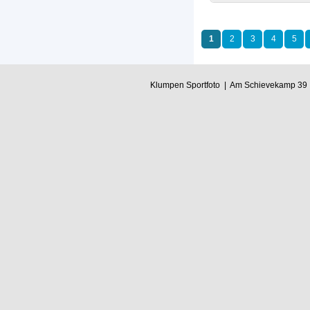
1
2
3
4
5
Klumpen Sportfoto | Am Schievekamp 39 |