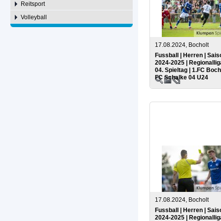
Reitsport
Volleyball
17.08.2024, Bocholt
Fussball | Herren | Sais
2024-2025 | Regionallig
04. Spieltag | 1.FC Boch
FC Schalke 04 U24
17.08.2024, Bocholt
Fussball | Herren | Sais
2024-2025 | Regionallig