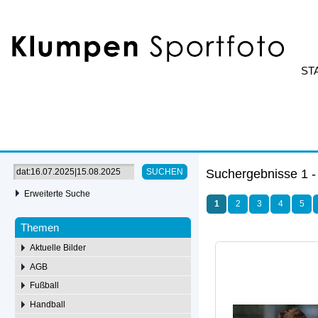
ST
Suchergebnisse 1 -
SUCHEN
Erweiterte Suche
1
2
3
4
5
Themen
Aktuelle Bilder
AGB
Fußball
Handball