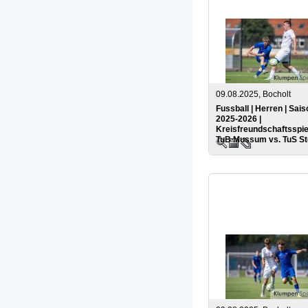
09.08.2025, Bocholt
Fussball | Herren | Sais
2025-2026 |
Kreisfreundschaftsspie
TuB Mussum vs. TuS S