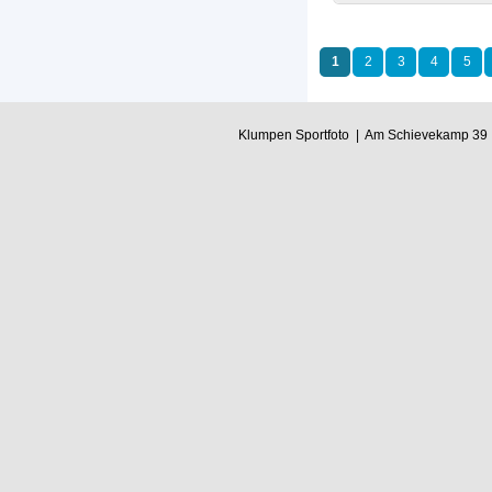
1
2
3
4
5
Klumpen Sportfoto | Am Schievekamp 39 |