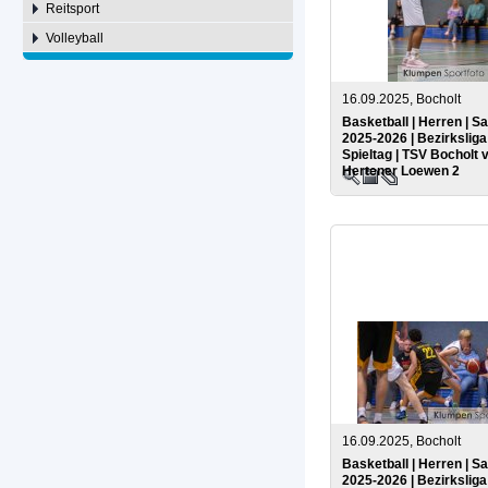
Reitsport
Volleyball
16.09.2025, Bocholt
Basketball | Herren | S
2025-2026 | Bezirksliga 
Spieltag | TSV Bocholt v
Hertener Loewen 2
16.09.2025, Bocholt
Basketball | Herren | S
2025-2026 | Bezirksliga 