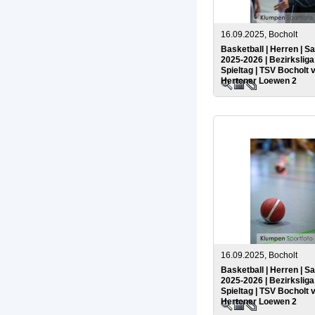
16.09.2025, Bocholt
Basketball | Herren | S
2025-2026 | Bezirksliga 
Spieltag | TSV Bocholt v
Hertener Loewen 2
16.09.2025, Bocholt
Basketball | Herren | S
2025-2026 | Bezirksliga 
Spieltag | TSV Bocholt v
Hertener Loewen 2