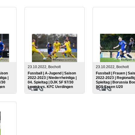
23.10.2022, Bocholt
23.10.2022, Bocholt
aison
Fussball | A-Jugend | Saison
Fussball | Frauen | Sai
liga |
2022-2023 | Niederrheinliga |
2022-2023 | Regionallig
7/30
04. Spieltag | DJK SF 97/30
Spieltag | Borussia Boc
gen
Lowick vs. KFC Uerdingen
SGS Essen U20