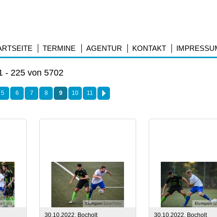
ARTSEITE
TERMINE
AGENTUR
KONTAKT
IMPRESSU
 - 225 von 5702
5
6
7
8
9
10
11
30.10.2022, Bocholt
30.10.2022, Bocholt