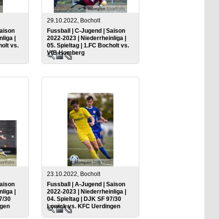
29.10.2022, Bocholt
Saison
Fussball | C-Jugend | Saison
liga |
2022-2023 | Niederrheinliga |
holt vs.
05. Spieltag | 1.FC Bocholt vs.
VfB Homberg
23.10.2022, Bocholt
Saison
Fussball | A-Jugend | Saison
liga |
2022-2023 | Niederrheinliga |
7/30
04. Spieltag | DJK SF 97/30
ngen
Lowick vs. KFC Uerdingen