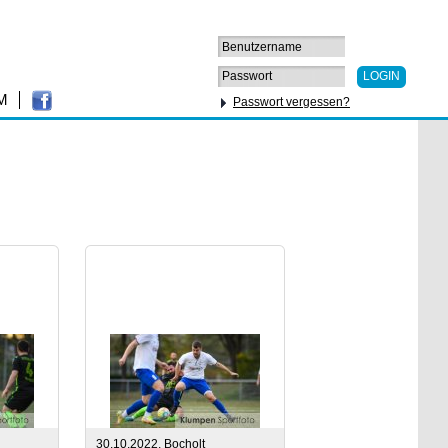
LOGIN
M
Passwort vergessen?
25
50
75
100
30.10.2022, Bocholt