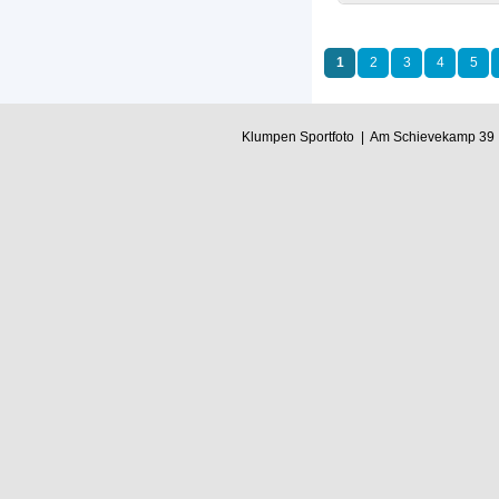
1
2
3
4
5
Klumpen Sportfoto | Am Schievekamp 39 |